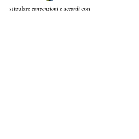
stipulare
convenzioni e accordi
con
enti e istituti pubblici e privati per
la realizzazione di attività connesse
ai propri scopi statutari.
raccogliere e diffondere
, tramite un
sito internet, informazioni sulle
culture tibetane e himalayane, sulle
attività editoriali, sulle
manifestazioni culturali e sui
progressi negli studi relativi,
compiuti in Italia e all'estero.