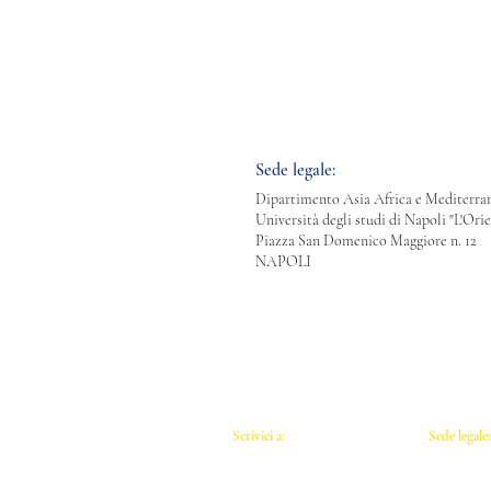
Sede legale:
Dipartimento Asia Africa e Mediterra
Università degli studi di Napoli "L'Orie
Piazza San Domenico Maggiore n. 12
NAPOLI
Scrivici a:​​
Sede legale
info.aisthim@gmail.com
Dipartimen
Università 