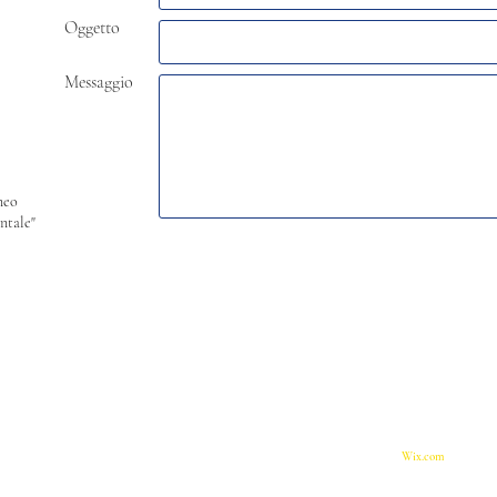
Oggetto
Messaggio
neo
ntale"
:
© 2023 by Andrea DROCCO.
Proudly created with
Wix.com
to Asia Africa e Mediterraneo
degli studi di Napoli "L'Orientale"