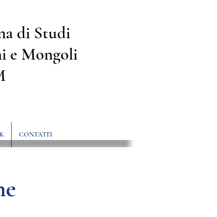
na di Studi
i e Mongoli
M
K
CONTATTI
he