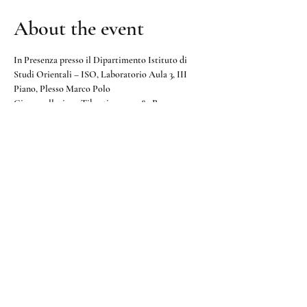
About the event
In Presenza presso il Dipartimento Istituto di 
Studi Orientali – ISO, Laboratorio Aula 3, III 
Piano, Plesso Marco Polo
Circonvallazione Tiburtina 4, 00185 Roma.
Per informazioni 
Donatella.Rossi@uniroma1.it
Share this event
Scrivici a:​​
info.aisthim@gmail.co
m