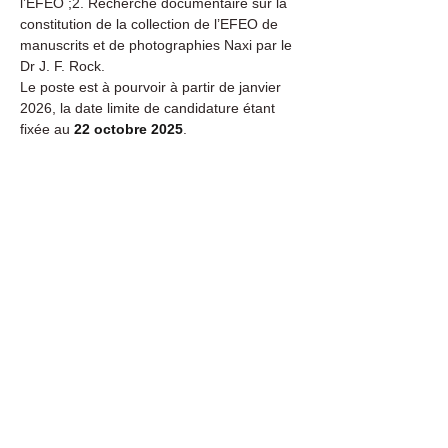
l’EFEO ;2. Recherche documentaire sur la 
constitution de la collection de l’EFEO de 
manuscrits et de photographies Naxi par le 
Dr J. F. Rock.
Le poste est à pourvoir à partir de janvier 
2026, la date limite de candidature étant 
fixée au 
22 octobre 2025
.
PSL-Offre-Vacation-Faire-Collection-EFEO
.pdf
Download PDF • 328KB
Previous
Next
Scrivici a:​​
info.aisthim@gmail.co
m
Sede legale: