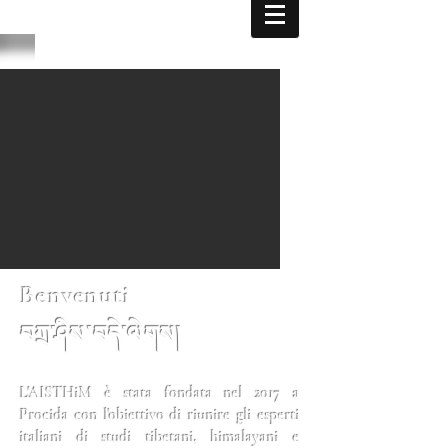
Benvenuti
བཀྲ་ཤིས་བདེ་ལེགས།
L'AISTHiM è stata fondata nel 2017 a
Procida con l'obiettivo di riunire gli esperti
italiani di studi tibetani, himalayani e