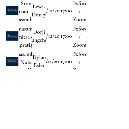
Khri Srong lde
Oxford
Lewis
10/12/2025
17:00
brtsan and
/
Doney
Padmasambhava's
Zoom
Travels through
ere Padmasambhava and
Oxford
Dorji
His Land.
03/12/2025
17:00
Vimalamitra de facto
/
Wangchuk
vadharmāpratiṣṭhānavādins?
Zoom
Padmasambhava
Oxford
Dylan
12/11/2025
17:00
and Nubchen
/
Esler
Sangye Yeshe:
Zoom
Legend,
Lineage, Legacy