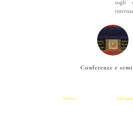
sugli 
interna
Conferenze e semi
Scrivici a:​​
Sede legale
info.aisthim@gmail.com
Dipartimen
Università 
Piazza San