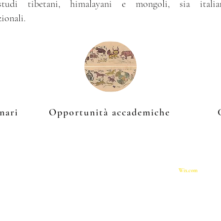
studi tibetani, himalayani e mongoli, sia italia
zionali.
nari
Opportunità accademiche
:
© 2023 by Andrea DROCCO.
Proudly created with
Wix.com
to Asia Africa e Mediterraneo
degli studi di Napoli "L'Orientale"
 Domenico Maggiore n. 12 - NAPOLI