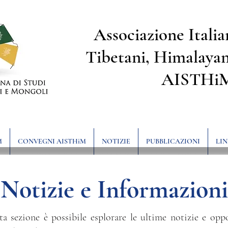
Associazione Italia
Tibetani, Himalayan
AISTHi
M
CONVEGNI AISTHiM
NOTIZIE
PUBBLICAZIONI
LIN
Notizie e Informazioni
ta sezione è possibile esplorare le ultime notizie e opp