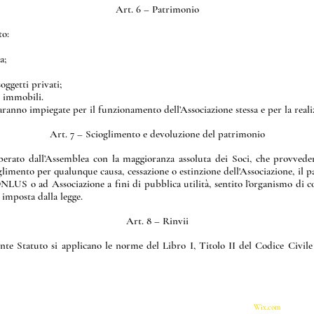
Art. 6 – Patrimonio
to:
a;
oggetti privati;
e immobili.
saranno impiegate per il funzionamento dell’Associazione stessa e per la reali
Art. 7 – Scioglimento e devoluzione del patrimonio
iberato dall’Assemblea con la maggioranza assoluta dei Soci, che provvede
glimento per qualunque causa, cessazione o estinzione dell'Associazione, il 
ONLUS o ad Associazione a fini di pubblica utilità, sentito l’organismo di co
 imposta dalla legge.
Art. 8 – Rinvii
nte Statuto si applicano le norme del Libro I, Titolo II del Codice Civil
:
© 2023 by Andrea DROCCO.
Proudly created with
Wix.com
to Asia Africa e Mediterraneo