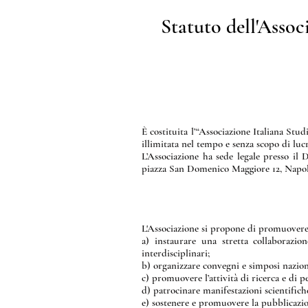
Statuto dell'Assoc
È costituita l’“Associazione Italiana St
illimitata nel tempo e senza scopo di lucr
L’Associazione ha sede legale presso 
piazza San Domenico Maggiore 12, Napoli, 
L'Associazione si propone di promuovere l
a) instaurare una stretta collaborazion
interdisciplinari;
b) organizzare convegni e simposi naziona
c) promuovere l’attività di ricerca e di 
d) patrocinare manifestazioni scientifiche,
e) sostenere e promuovere la pubblicazion