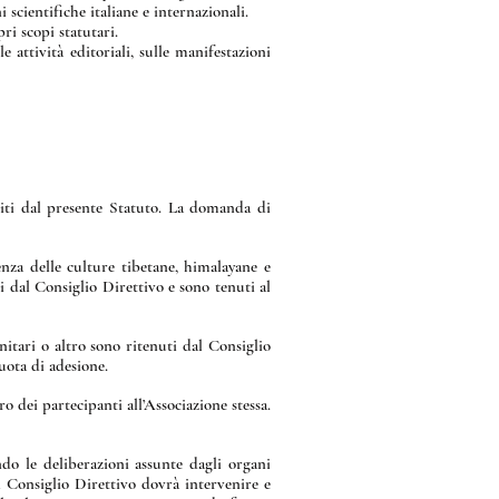
i scientifiche italiane e internazionali.
ri scopi statutari.
 attività editoriali, sulle manifestazioni
citi dal presente Statuto. La domanda di
cenza delle culture tibetane, himalayane e
 dal Consiglio Direttivo e sono tenuti al
nitari o altro sono ritenuti dal Consiglio
uota di adesione.
 dei partecipanti all’Associazione stessa.
ndo le deliberazioni assunte dagli organi
l Consiglio Direttivo dovrà intervenire e