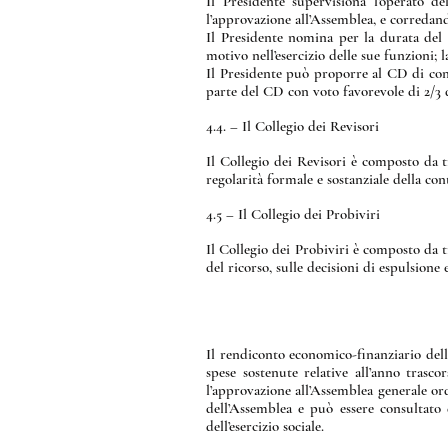
Il Presidente supervisiona l’operato 
l’approvazione all’Assemblea, e corredand
Il Presidente nomina per la durata del s
motivo nell’esercizio delle sue funzioni; 
Il Presidente può proporre al CD di confer
parte del CD con voto favorevole di 2/3 d
4.4. – Il Collegio dei Revisori
Il Collegio dei Revisori è composto da t
regolarità formale e sostanziale della con
4.5 – Il Collegio dei Probiviri
Il Collegio dei Probiviri è composto da t
del ricorso, sulle decisioni di espulsione
Il rendiconto economico-finanziario dell
spese sostenute relative all’anno trasc
l’approvazione all’Assemblea generale or
dell’Assemblea e può essere consultato 
dell’esercizio sociale.