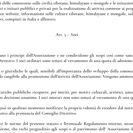
ri delle conoscenze sulle civiltà tibetane, himalayane e mongole e le istituzion
 e istituti pubblici e privati per la realizzazione di attività connesse ai prop
un website, informazioni sulle culture tibetane, himalayane e mongole, sulle
vi, compiuti in Italia e all'estero.
Art. 3 – Soci
iano i principi dell’Associazione e ne condividono gli scopi così come san
Direttivo. I soci ordinari sono tenuti al versamento di una quota di adesione.
e o giuridiche le quali, sensibili all'importanza dello sviluppo della conos
o tangibile alla promozione dell'attività dell'Associazione. Vengono ammessi
 cariche pubbliche ricoperte, per meriti, per motivi culturali, artistici, uma
con decisione unanime. I soci onorari non sono tenuti al versamento di una q
può in qualsiasi momento notificare la propria volontà di recedere dal novero
ssivo alla pronuncia del Consiglio Direttivo.
tare le norme del presente statuto e l'eventuale Regolamento interno, seco
rme, che rechi pregiudizio agli scopi o al patrimonio dell' Associazione i