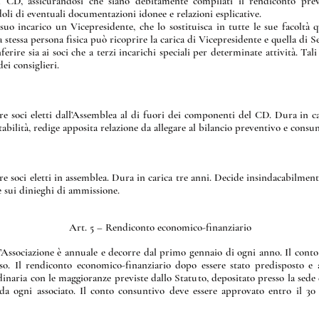
del CD, assicurandosi che siano debitamente compilati il rendiconto pr
oli di eventuali documentazioni idonee e relazioni esplicative.
uo incarico un Vicepresidente, che lo sostituisca in tutte le sue facoltà q
la stessa persona fisica può ricoprire la carica di Vicepresidente e quella di S
ire sia ai soci che a terzi incarichi speciali per determinate attività. Tali
ei consiglieri.
re soci eletti dall’Assemblea al di fuori dei componenti del CD. Dura in ca
tabilità, redige apposita relazione da allegare al bilancio preventivo e consun
re soci eletti in assemblea. Dura in carica tre anni. Decide insindacabilment
 e sui dinieghi di ammissione.
Art. 5 – Rendiconto economico-finanziario
’Associazione è annuale e decorre dal primo gennaio di ogni anno. Il conto 
orso. Il rendiconto economico-finanziario dopo essere stato predisposto 
dinaria con le maggioranze previste dallo Statuto, depositato presso la sede
da ogni associato. Il conto consuntivo deve essere approvato entro il 30 a