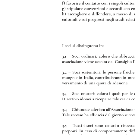
f) favorire il contatto con i singoli culto
g) stipulare convenzioni e accordi con enti
h) raccogliere e diffondere, a mezzo di 
culturali e sui progressi negli studi relati
I soci si distinguono in:
3.1 – Soci ordinari: coloro che abbracc
associazione viene accolta dal Consiglio 
3.2 – Soci sostenitori: le persone fisich
mongole in Italia, contribuiscano in mod
versamento di una quota di adesione.
3.3 – Soci onorari: coloro i quali per le
Direttivo idonei a ricoprire tale carica 
3.4 – Chiunque aderisca all’Associazione 
Tale recesso ha efficacia dal giorno succe
3.5 – Tutti i soci sono tenuti a rispet
preposti. In caso di comportamento diffo