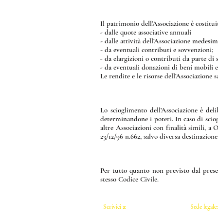
Il patrimonio dell’Associazione è costitui
- dalle quote associative annuali
- dalle attività dell’Associazione medesim
- da eventuali contributi e sovvenzioni;
- da elargizioni o contributi da parte di s
- da eventuali donazioni di beni mobili 
Le rendite e le risorse dell’Associazione 
Lo scioglimento dell’Associazione è del
determinandone i poteri. In caso di scio
altre Associazioni con finalità simili, a 
23/12/96 n.662, salvo diversa destinazione
Per tutto quanto non previsto dal prese
stesso Codice Civile.
Scrivici a:​​
Sede legale
info.aisthim@gmail.com
Dipartimen