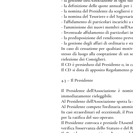
- la gestione dell’Associazione in ogni suo
- la definizione delle quote annuali per i 
- la nomina del Presidente da scegliersi tra
- la nomina del Tesoriere e del Segretario 
- l’affidamento di particolari incarichi a s
- l’ammissione dei nuovi membri nell’Ass
- l’eventuale affidamento di particolari i
- la predisposizione del rendiconto prev
- la gestione degli affari di ordinaria e
In caso di cessazione per qualsiasi mot
stesso dà luogo alla cooptazione di un so
rielezione dei Consiglieri.
Il CD è presieduto dal Presidente o, in c
Il CD si dota di apposito Regolamento pe
4.3 – Il Presidente
Il Presidente dell’Associazione è nom
immediatamente rieleggibile.
Al Presidente dell’Associazione spetta la 
Al Presidente compete l’ordinaria ammini
In casi straordinari ed eccezionali, il 
per la ratifica del suo operato.
Il Presidente convoca e presiede l’Assem
verifica l’osservanza dello Statuto e de