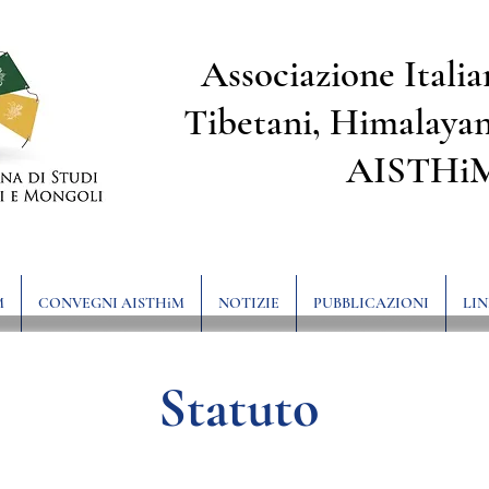
Associazione Italia
Tibetani, Himalayan
AISTHi
M
CONVEGNI AISTHiM
NOTIZIE
PUBBLICAZIONI
LIN
Statuto