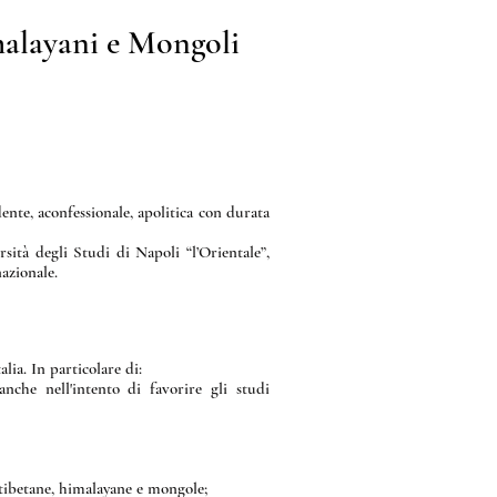
imalayani e Mongoli
nte, aconfessionale, apolitica con durata
à degli Studi di Napoli “l’Orientale”,
azionale.
ia. In particolare di:
 anche nell'intento di favorire gli studi
 tibetane, himalayane e mongole;