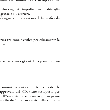
eventivo e consuntivo da sottoporre per
ualora egli sia impedito per qualsivoglia
egretario o Tesoriere.
 designazioni necessitano della ratifica da
rica tre anni. Verifica periodicamente la
tivo.
e, entro trenta giorni dalla presentazione
consuntivo contiene tutte le entrate e le
e approvato dal CD, viene sottoposto per
 dell’Associazione almeno 20 giorni prima
prile dell’anno successivo alla chiusura