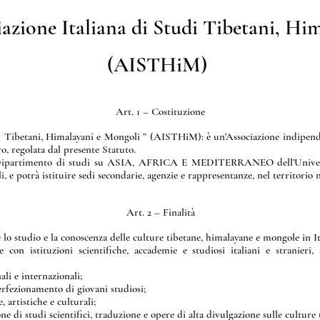
iazione Italiana di Studi Tibetani, H
(AISTHiM)
Art. 1 – Costituzione
udi Tibetani, Himalayani e Mongoli ” (AISTHiM): è un’Associazione indipende
o, regolata dal presente Statuto.
il Dipartimento di studi su ASIA, AFRICA E MEDITERRANEO dell’Universit
e potrà istituire sedi secondarie, agenzie e rappresentanze, nel territorio n
Art. 2 – Finalità
o studio e la conoscenza delle culture tibetane, himalayane e mongole in Ital
e con istituzioni scientifiche, accademie e studiosi italiani e stranieri,
li e internazionali;
perfezionamento di giovani studiosi;
 artistiche e culturali;
e di studi scientifici, traduzione e opere di alta divulgazione sulle culture