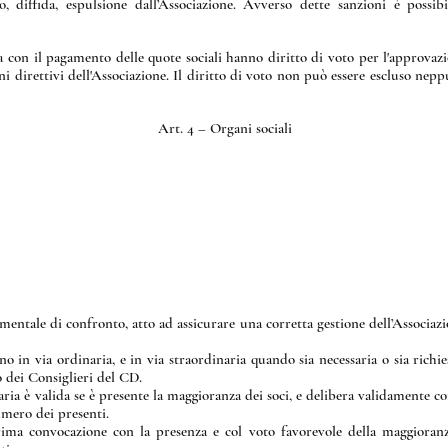
o, diffida, espulsione dall’Associazione. Avverso dette sanzioni è possib
a con il pagamento delle quote sociali hanno diritto di voto per l'approvazi
 direttivi dell'Associazione. Il diritto di voto non può essere escluso nep
Art. 4 – Organi sociali
entale di confronto, atto ad assicurare una corretta gestione dell’Associazi
no in via ordinaria, e in via straordinaria quando sia necessaria o sia rich
o dei Consiglieri del CD.
ria è valida se è presente la maggioranza dei soci, e delibera validamente c
umero dei presenti.
prima convocazione con la presenza e col voto favorevole della maggioran