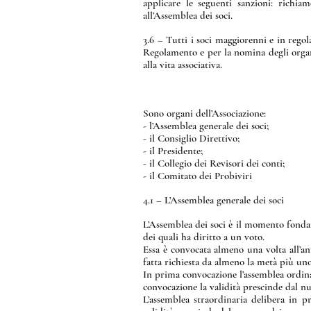
applicare le seguenti sanzioni: richiam
all’Assemblea dei soci.
3.6 – Tutti i soci maggiorenni e in regol
Regolamento e per la nomina degli organi
alla vita associativa.
Sono organi dell’Associazione:
- l’Assemblea generale dei soci;
- il Consiglio Direttivo;
- il Presidente;
- il Collegio dei Revisori dei conti;
- il Comitato dei Probiviri
4.1 – L’Assemblea generale dei soci
L’Assemblea dei soci è il momento fondam
dei quali ha diritto a un voto.
Essa è convocata almeno una volta all’an
fatta richiesta da almeno la metà più un
In prima convocazione l’assemblea ordina
convocazione la validità prescinde dal n
L’assemblea straordinaria delibera in 