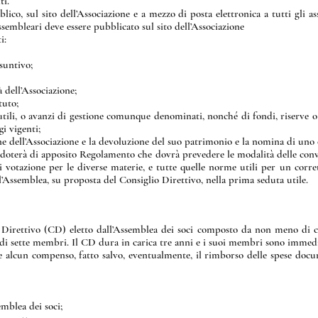
ti.
ico, sul sito dell’Associazione e a mezzo di posta elettronica a tutti gli a
assembleari deve essere pubblicato sul sito dell’Associazione
i:
suntivo;
tà dell’Associazione;
tuto;
 utili, o avanzi di gestione comunque denominati, nonché di fondi, riserve o 
gi vigenti;
one dell’Associazione e la devoluzione del suo patrimonio e la nomina di uno 
 doterà di apposito Regolamento che dovrà prevedere le modalità delle convoc
 di votazione per le diverse materie, e tutte quelle norme utili per un corr
Assemblea, su proposta del Consiglio Direttivo, nella prima seduta utile.
io Direttivo (CD) eletto dall’Assemblea dei soci composto da non meno di
di sette membri. Il CD dura in carica tre anni e i suoi membri sono immedi
 alcun compenso, fatto salvo, eventualmente, il rimborso delle spese docum
emblea dei soci;