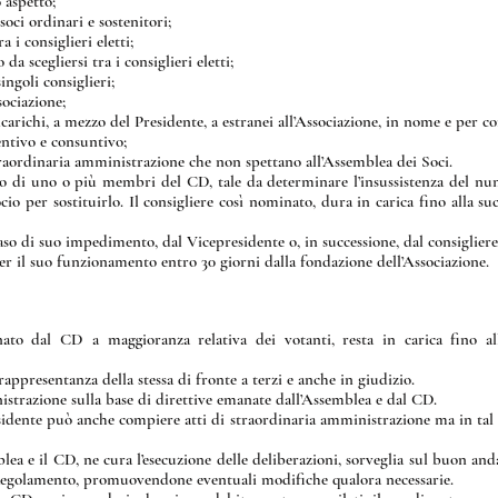
 aspetto;
soci ordinari e sostenitori;
 i consiglieri eletti;
da scegliersi tra i consiglieri eletti;
ingoli consiglieri;
ociazione;
ncarichi, a mezzo del Presidente, a estranei all’Associazione, in nome e per con
entivo e consuntivo;
 straordinaria amministrazione che non spettano all’Assemblea dei Soci.
ivo di uno o più membri del CD, tale da determinare l’insussistenza del nu
cio per sostituirlo. Il consigliere così nominato, dura in carica fino alla s
aso di suo impedimento, dal Vicepresidente o, in successione, dal consigliere
r il suo funzionamento entro 30 giorni dalla fondazione dell’Associazione.
inato dal CD a maggioranza relativa dei votanti, resta in carica fino
rappresentanza della stessa di fronte a terzi e anche in giudizio.
strazione sulla base di direttive emanate dall’Assemblea e dal CD.
Presidente può anche compiere atti di straordinaria amministrazione ma in t
blea e il CD, ne cura l’esecuzione delle deliberazioni, sorveglia sul buon a
l Regolamento, promuovendone eventuali modifiche qualora necessarie.