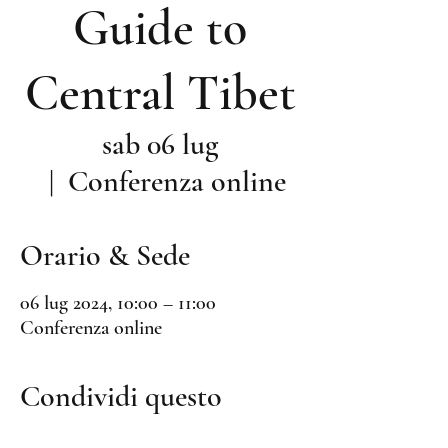
Guide to
Central Tibet
sab 06 lug
  |  
Conferenza online
Orario & Sede
06 lug 2024, 10:00 – 11:00
Conferenza online
Condividi questo
evento