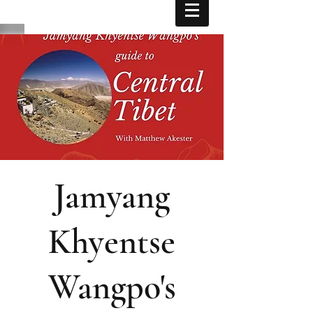
Jamyang
Khyentse
Wangpo's