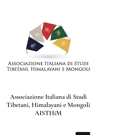
Associazione Italiana di Studi
Tibetani, Himalayani e Mongoli
AISTHiM