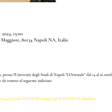
t 2024, 15:00
 Maggiore, 80134 Napoli NA, Italia
a, presso l'Università degli Studi di Napoli "L'Orientale" dal 14 al 16 ottob
e da remoto al seguente indirizzo:
/84102764457?pwd=TE5YSVZGTmppZ3pZWXFaNINZU2dmd209