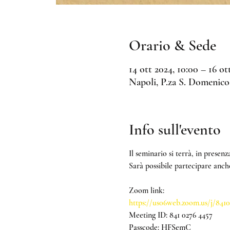
Orario & Sede
14 ott 2024, 10:00 – 16 ot
Napoli, P.za S. Domenico
Info sull'evento
Il seminario si terrà, in presenz
Sarà possibile partecipare anch
Zoom link:
https://us06web.zoom.us/j
Meeting ID: 841 0276 4457
Passcode: HFSemC