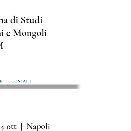
na di Studi
i e Mongoli
M
K
CONTATTI
14 ott
  |  
Napoli