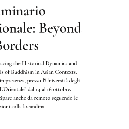
eminario
ionale: Beyond
Borders
acing the Historical Dynamics and
s of Buddhism in Asian Contexts.
 in presenza, presso l'Università degli
L'Orientale" dal 14 al 16 ottobre.
ecipare anche da remoto seguendo le
zioni sulla locandina