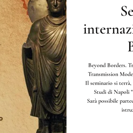
S
internaz
Beyond Borders. Tr
Transmission Model
Il seminario si terrà,
Studi di Napoli "
Sarà possibile part
istru