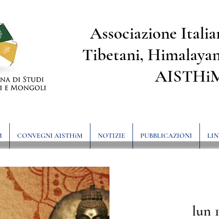
Associazione Italia
Tibetani, Himalayan
AISTHi
M
CONVEGNI AISTHiM
NOTIZIE
PUBBLICAZIONI
LIN
lun 