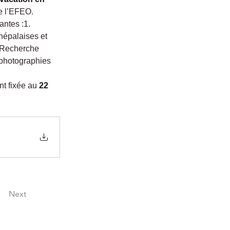
de l’EFEO.
antes :1. 
népalaises et 
 Recherche 
 photographies 
nt fixée au 
22 
Next