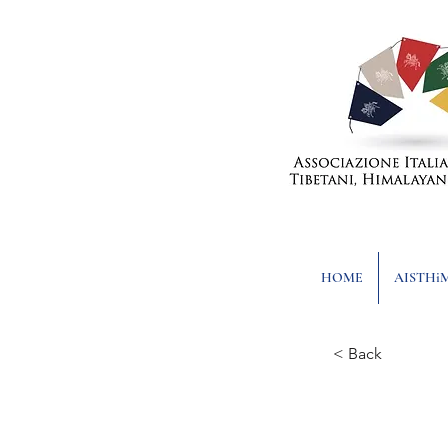
HOME
AISTHi
< Back
Cont