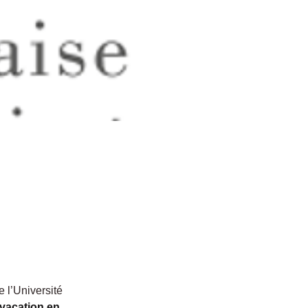
l’Université 
vacation en 