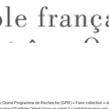
u Grand Programme de Recherche (GPR) « Faire collection » de 
ançaise d’Extrême-Orient lance un appel à candidature pour une 