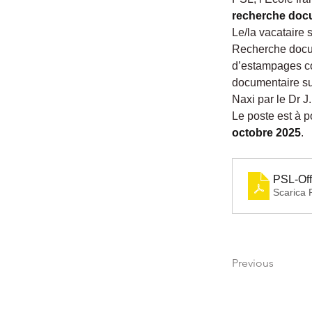
recherche doc
Le/la vacataire 
Recherche docume
d’estampages co
documentaire sur
Naxi par le Dr J.
Le poste est à po
octobre 2025
.
PSL-Off
Scarica
Previous