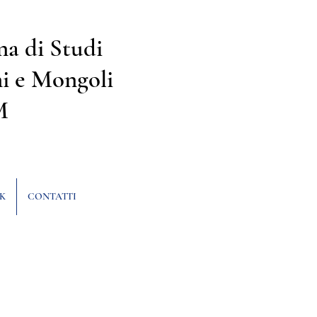
na di Studi
i e Mongoli
M
K
CONTATTI