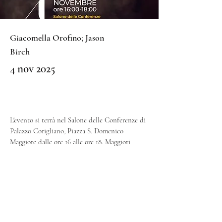
Giacomella Orofino; Jason
Birch
4 nov 2025
L'evento si terrà nel Salone delle Conferenze di 
Palazzo Corigliano, Piazza S. Domenico 
Maggiore dalle ore 16 alle ore 18. Maggiori 
informazioni sulla locandina.
Precedente
Successivo
Scrivici a:​​
info.aisthim@gmail.co